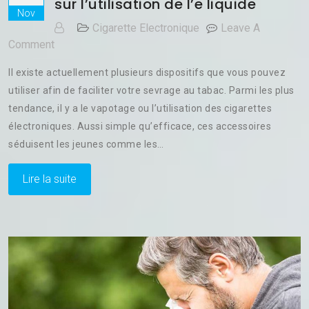
sur l’utilisation de l’e liquide
Nov
Cigarette Electronique
Leave A
On
Comment
Vapoter
Il existe actuellement plusieurs dispositifs que vous pouvez
Pour
utiliser afin de faciliter votre sevrage au tabac. Parmi les plus
Se
tendance, il y a le vapotage ou l’utilisation des cigarettes
Sevrer
:
électroniques. Aussi simple qu’efficace, ces accessoires
Le
séduisent les jeunes comme les…
Point
Sur
Lire la suite
L’utilisation
De
L’e
Liquide