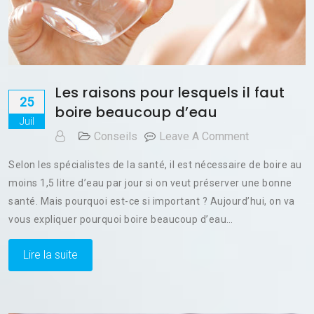
Les raisons pour lesquels il faut
25
boire beaucoup d’eau
Juil
On
Conseils
Leave A Comment
Les
Selon les spécialistes de la santé, il est nécessaire de boire au
Raisons
moins 1,5 litre d’eau par jour si on veut préserver une bonne
Pour
santé. Mais pourquoi est-ce si important ? Aujourd’hui, on va
Lesquels
Il
vous expliquer pourquoi boire beaucoup d’eau…
Faut
Boire
Lire la suite
Beaucoup
D’eau