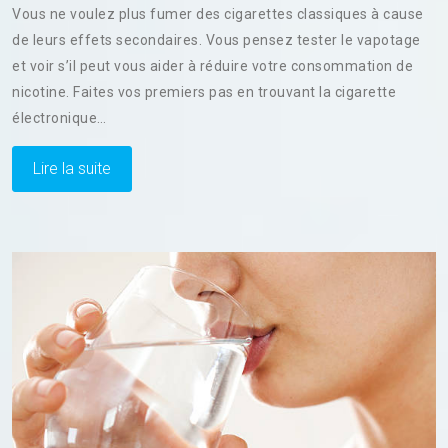
Vous ne voulez plus fumer des cigarettes classiques à cause
:
de leurs effets secondaires. Vous pensez tester le vapotage
Comment
et voir s’il peut vous aider à réduire votre consommation de
Choisir
Votre
nicotine. Faites vos premiers pas en trouvant la cigarette
Cigarette
électronique…
Électronique
?
Lire la suite