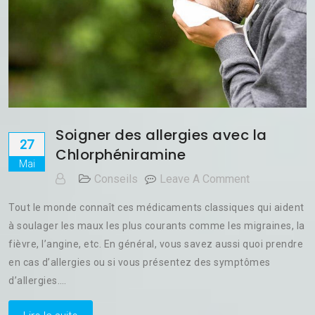
Soigner des allergies avec la
27
Chlorphéniramine
Mai
On
Conseils
Leave A Comment
Soigner
Tout le monde connaît ces médicaments classiques qui aident
Des
à soulager les maux les plus courants comme les migraines, la
Allergies
fièvre, l’angine, etc. En général, vous savez aussi quoi prendre
Avec
La
en cas d’allergies ou si vous présentez des symptômes
Chlorphénira
d’allergies.…