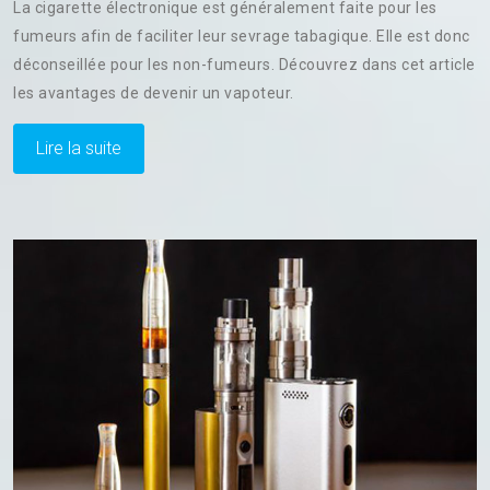
La cigarette électronique est généralement faite pour les
Bonnes
fumeurs afin de faciliter leur sevrage tabagique. Elle est donc
Raisons
déconseillée pour les non-fumeurs. Découvrez dans cet article
De
Passer
les avantages de devenir un vapoteur.
À
La
Lire la suite
Cigarette
Électronique