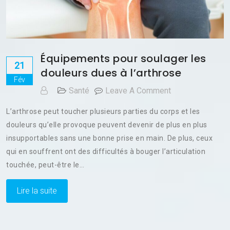
Équipements pour soulager les
21
douleurs dues à l’arthrose
Fév
On
Santé
Leave A Comment
Équipements
L’arthrose peut toucher plusieurs parties du corps et les
Pour
douleurs qu’elle provoque peuvent devenir de plus en plus
Soulager
insupportables sans une bonne prise en main. De plus, ceux
Les
Douleurs
qui en souffrent ont des difficultés à bouger l’articulation
Dues
touchée, peut-être le…
À
L’arthrose
Lire la suite