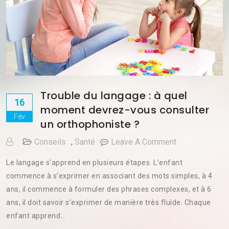
Trouble du langage : à quel
16
moment devrez-vous consulter
Fév
un orthophoniste ?
On
Conseils
,
Santé
Leave A Comment
Trouble
Le langage s’apprend en plusieurs étapes. L’enfant
Du
commence à s’exprimer en associant des mots simples, à 4
Langage
ans, il commence à formuler des phrases complexes, et à 6
:
À
ans, il doit savoir s’exprimer de manière très fluide. Chaque
Quel
enfant apprend…
Moment