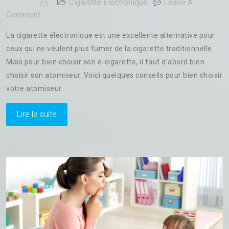
Cigarette Electronique
Leave A
On
Comment
Comment
La cigarette électronique est une excellente alternative pour
Choisir
ceux qui ne veulent plus fumer de la cigarette traditionnelle.
Son
Mais pour bien choisir son e-cigarette, il faut d’abord bien
Atomiseur
Pour
choisir son atomiseur. Voici quelques conseils pour bien choisir
Cigarette
votre atomiseur.
Électronique
?
Lire la suite