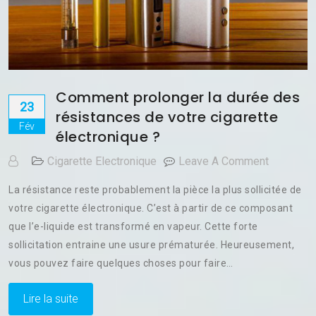
Comment prolonger la durée des
23
résistances de votre cigarette
Fév
électronique ?
On
Cigarette Electronique
Leave A Comment
Comment
La résistance reste probablement la pièce la plus sollicitée de
Prolonge
votre cigarette électronique. C’est à partir de ce composant
La
que l’e-liquide est transformé en vapeur. Cette forte
Durée
Des
sollicitation entraine une usure prématurée. Heureusement,
Résistan
vous pouvez faire quelques choses pour faire…
De
Votre
Lire la suite
Cigarette