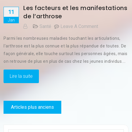
Les facteurs et les manifestations
11
de l’arthrose
Jan
On
Santé
Leave A Comment
Les
Parmi les nombreuses maladies touchant les articulations,
Facteurs
l’arthrose est la plus connue et la plus répandue de toutes. De
Et
façon générale, elle touche surtout les personnes âgées, mais
Les
Manifestations
on retrouve de plus en plus de cas chez les jeunes individus.…
De
L’arthrose
Lire la suite
Navigation
Articles plus anciens
des
articles