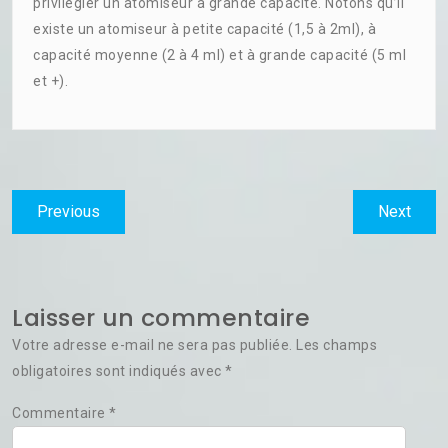
privilégier un atomiseur à grande capacité. Notons qu’il
existe un atomiseur à petite capacité (1,5 à 2ml), à
capacité moyenne (2 à 4 ml) et à grande capacité (5 ml
et +).
Navigation
Previous
Next
Previous
Next
de
post:
post:
l’article
Laisser un commentaire
Votre adresse e-mail ne sera pas publiée.
Les champs
obligatoires sont indiqués avec
*
Commentaire
*