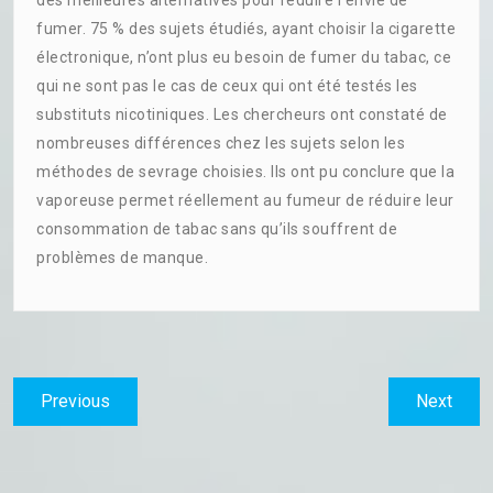
fumer. 75 % des sujets étudiés, ayant choisir la cigarette
électronique, n’ont plus eu besoin de fumer du tabac, ce
qui ne sont pas le cas de ceux qui ont été testés les
substituts nicotiniques. Les chercheurs ont constaté de
nombreuses différences chez les sujets selon les
méthodes de sevrage choisies. Ils ont pu conclure que la
vaporeuse permet réellement au fumeur de réduire leur
consommation de tabac sans qu’ils souffrent de
problèmes de manque.
Navigation
Previous
Next
Previous
Next
de
post:
post:
l’article